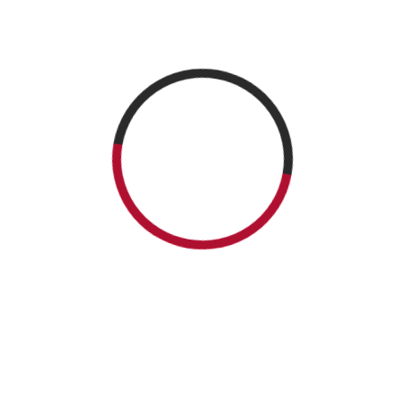
NEWSLETTER
CATEGORIES
Articles en français
Articles in English
Articole în limba română
Book MarketPlace
Comunicat de presă
Ecouri în presă
Meet the Author
Press release
Radio Encounters by Andreea Demirgian
Uncategorized
Volunteer