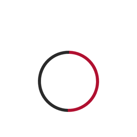
NEWSLETTER
CATEGORIES
Articles en français
Articles in English
Articole în limba română
Book MarketPlace
Comunicat de presă