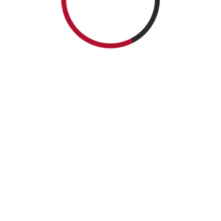
NEWSLETTER
CATEGORIES
Articles en français
Articles in English
Articole în limba română
Book MarketPlace
Comunicat de presă
Ecouri în presă
Meet the Author
Press release