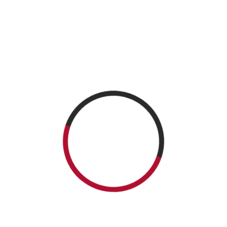
NEWSLETTER
CATEGORIES
Articles en français
Articles in English
Articole în limba română
Book MarketPlace